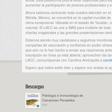
anual. Esta plataforma podría estar disponible para ex
aumentar la participación de jóvenes profesionales y e
Ahora estamos centrando toda nuestra atención en el 
Mérida, México, se convertirá en la capital mundial de
clima excepcional. Ubicada en el estado de Yucatán, c
colonial. El LACC se une a WAS para invitarte de todo
charlas magistrales y las grandes presentaciones cientí
Estamos siendo muy cautelosos y seguimos monitorea
campañas de vacunación y confiamos en poder ofrecer 
que aún no lo han hecho a enviar sus resúmenes antes 
inscripción en línea ya está abierta; aprovechen las 
LACC, comuníquense con Carolina Amézquita a
carol
Espero que todos estén bien y espero con ansias la 
descargas
Patología e Immunología de
Camarones Penaeidos
PDF