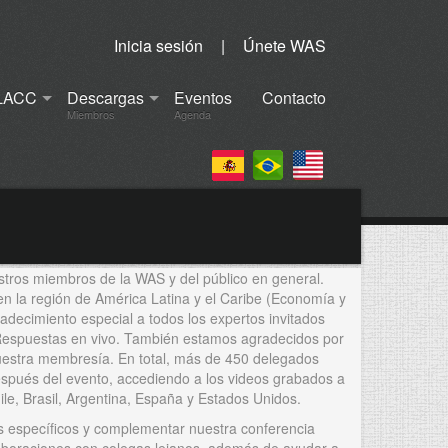
Inicia sesión
|
Únete WAS
LACC
Descargas
Eventos
Contacto
Miembros
Agenda
estros miembros de la WAS y del público en general.
 en la región de América Latina y el Caribe (Economía y
decimiento especial a todos los expertos invitados
y Respuestas en vivo. También estamos agradecidos por
nuestra membresía. En total, más de 450 delegados
después del evento, accediendo a los videos grabados a
ile, Brasil, Argentina, España y Estados Unidos.
as específicos y complementar nuestra conferencia