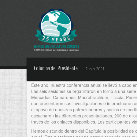
Columna del Presidente
Junio 2021
Este año, nuestra conferencia anual se llevó a cabo e
Las seis sesiones se organizaron en torno a una serie 
Mercados, Camarones, Macrobrachium, Tilapia, Peces N
que presentaron sus investigaciones e interactuaron 
el apoyo de nuestros patrocinadores y socios de medi
escucharon las diferentes presentaciones, 200 de ello
través de los enlaces disponibles. Los participantes v
Hemos discutido dentro del Capítulo la posibilidad de