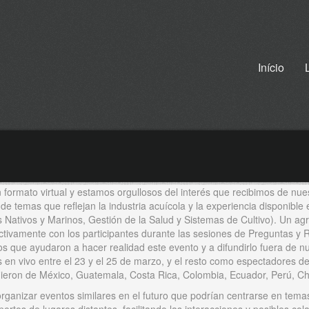
Início
n formato virtual y estamos orgullosos del interés que recibimos de nu
de temas que reflejan la industria acuícola y la experiencia disponible
ativos y Marinos, Gestión de la Salud y Sistemas de Cultivo). Un agra
activamente con los participantes durante las sesiones de Preguntas 
os que ayudaron a hacer realidad este evento y a difundirlo fuera de 
s en vivo entre el 23 y el 25 de marzo, y el resto como espectadores 
inieron de México, Guatemala, Costa Rica, Colombia, Ecuador, Perú, Ch
 organizar eventos similares en el futuro que podrían centrarse en tem