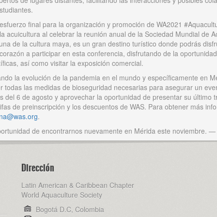
pertos de lugares distantes, facilitando las interacciones y posibles 
studiantes.
esfuerzo final para la organización y promoción de WA2021 #Aquacultu
 la acuicultura al celebrar la reunión anual de la Sociedad Mundial de
una de la cultura maya, es un gran destino turístico donde podrás disf
 corazón a participar en esta conferencia, disfrutando de la oportuni
ficas, así como visitar la exposición comercial.
ndo la evolución de la pandemia en el mundo y específicamente en M
todas las medidas de bioseguridad necesarias para asegurar un event
del 6 de agosto y aprovechar la oportunidad de presentar su último tr
tarifas de preinscripción y los descuentos de WAS. Para obtener más in
ina@was.org
.
oportunidad de encontrarnos nuevamente en Mérida este noviembre. —
Dirección
Latin American & Caribbean Chapter
World Aquaculture Society
Bogotá D.C, Colombia